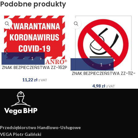
Podobne produkty
ZNAK BEZPIECZEŃSTWA ZZ-162P
ZNAK BEZPIECZEŃSTWA ZZ-11Z-
2
11,22
zł
z VAT
4,98
zł
z VAT
Przedsiębiorstwo Handlowo­-Usługowe
VEGA Piotr Galiński