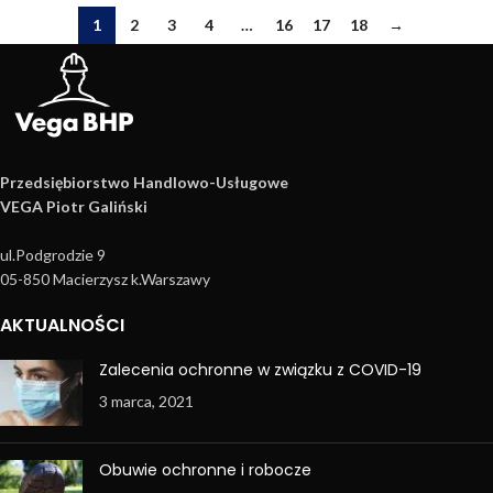
1
2
3
4
…
16
17
18
→
Przedsiębiorstwo Handlowo­-Usługowe
VEGA Piotr Galiński
ul.Podgrodzie 9
05-850 Macierzysz k.Warszawy
AKTUALNOŚCI
Zalecenia ochronne w związku z COVID-19
3 marca, 2021
Obuwie ochronne i robocze