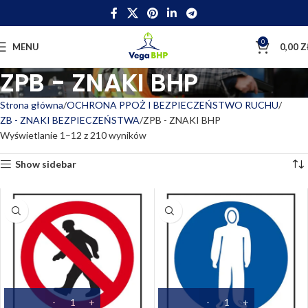
0
MENU
0,00
Z
ZPB - ZNAKI BHP
Strona główna
OCHRONA PPOŻ I BEZPIECZEŃSTWO RUCHU
ZB - ZNAKI BEZPIECZEŃSTWA
ZPB - ZNAKI BHP
Wyświetlanie 1–12 z 210 wyników
Show sidebar