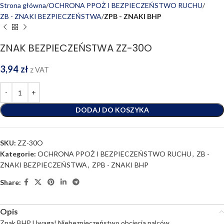
Strona główna
OCHRONA PPOŻ I BEZPIECZEŃSTWO RUCHU
ZB - ZNAKI BEZPIECZEŃSTWA
ZPB - ZNAKI BHP
ZNAK BEZPIECZEŃSTWA ZZ-30O
3,94
zł
z VAT
DODAJ DO KOSZYKA
SKU:
ZZ-30O
Kategorie:
OCHRONA PPOŻ I BEZPIECZEŃSTWO RUCHU
,
ZB -
ZNAKI BEZPIECZEŃSTWA
,
ZPB - ZNAKI BHP
Share:
Opis
Znak BHP Uwaga! Niebezpieczeństwo obcięcia palców.