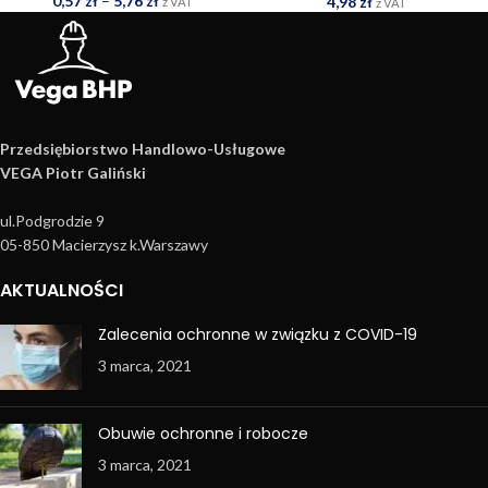
0,57
zł
–
5,76
zł
4,98
zł
z VAT
z VAT
Przedsiębiorstwo Handlowo­-Usługowe
VEGA Piotr Galiński
ul.Podgrodzie 9
05-850 Macierzysz k.Warszawy
AKTUALNOŚCI
Zalecenia ochronne w związku z COVID-19
3 marca, 2021
Obuwie ochronne i robocze
3 marca, 2021