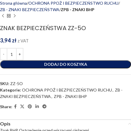
Strona główna
OCHRONA PPOŻ I BEZPIECZEŃSTWO RUCHU
ZB - ZNAKI BEZPIECZEŃSTWA
ZPB - ZNAKI BHP
ZNAK BEZPIECZEŃSTWA ZZ-5O
3,94
zł
z VAT
DODAJ DO KOSZYKA
SKU:
ZZ-5O
Kategorie:
OCHRONA PPOŻ I BEZPIECZEŃSTWO RUCHU
,
ZB -
ZNAKI BEZPIECZEŃSTWA
,
ZPB - ZNAKI BHP
Share:
Opis
Znak BHP Ostrzeżenie przed wiszącymi ciężarami.