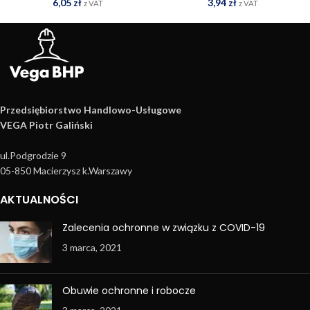
3,94
zł
6,05
zł
z VAT
z VAT
Przedsiębiorstwo Handlowo­-Usługowe
VEGA Piotr Galiński
ul.Podgrodzie 9
05-850 Macierzysz k.Warszawy
AKTUALNOŚCI
Zalecenia ochronne w związku z COVID-19
3 marca, 2021
Obuwie ochronne i robocze