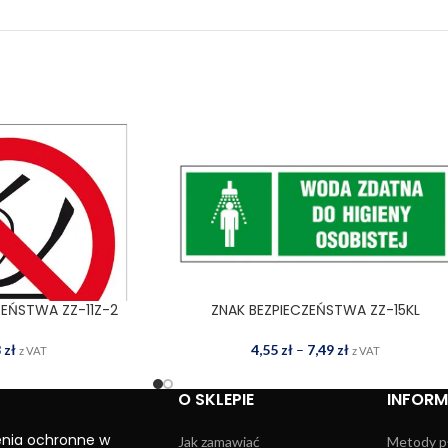
ZEŃSTWA ZZ-11Z-2
ZNAK BEZPIECZEŃSTWA ZZ-15KL
 DO KOSZYKA
WYBIERZ OPCJE
8
zł
4,55
zł
–
7,49
zł
z VAT
z VAT
O SKLEPIE
INFOR
enia ochronne w
Jak zamawiać
Metody p