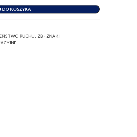
J DO KOSZYKA
ZEŃSTWO RUCHU
,
ZB - ZNAKI
UACYJNE