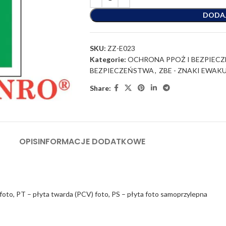
DODA
SKU:
ZZ-E023
Kategorie:
OCHRONA PPOŻ I BEZPIEC
BEZPIECZEŃSTWA
,
ZBE - ZNAKI EWAK
Share:
OPIS
INFORMACJE DODATKOWE
oto, PT – płyta twarda (PCV) foto, PS – płyta foto samoprzylepna