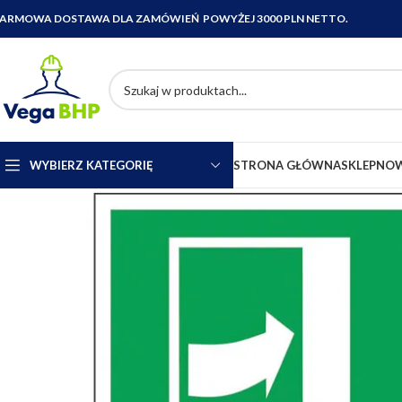
ARMOWA DOSTAWA DLA ZAMÓWIEŃ POWYŻEJ 3000 PLN NETTO.
WYBIERZ KATEGORIĘ
STRONA GŁÓWNA
SKLEP
NOW