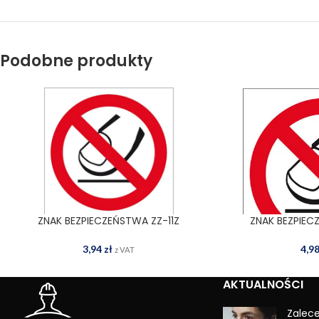
Podobne produkty
ZNAK BEZPIECZEŃSTWA ZZ-11Z
ZNAK BEZPIEC
DODAJ DO KOSZYKA
DODAJ
3,94
zł
4,9
z VAT
AKTUALNOŚCI
Zalec