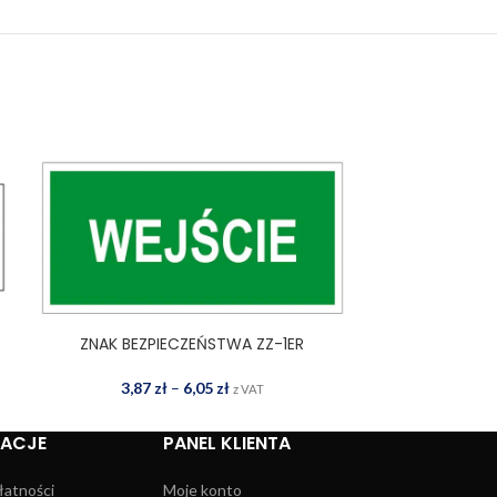
ZNAK BEZPIECZEŃSTWA ZZ-1ER
ZNAK BEZP
WYBIERZ OPCJE
WYBIERZ OPCJE
3,87
zł
–
6,05
zł
1,48
z VAT
MACJE
PANEL KLIENTA
łatności
Moje konto