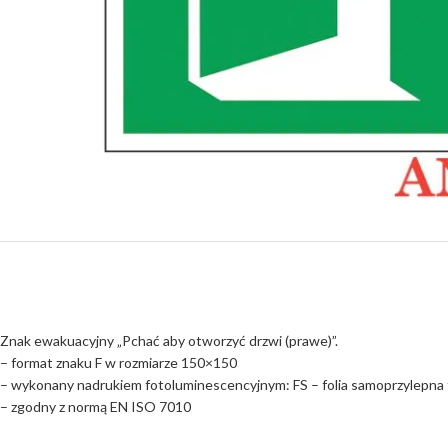
Znak ewakuacyjny „Pchać aby otworzyć drzwi (prawe)”.
– format znaku F w rozmiarze 150×150
– wykonany nadrukiem fotoluminescencyjnym: FS – folia samoprzylepna f
– zgodny z normą EN ISO 7010