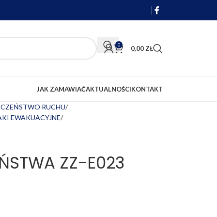
0
0,00
ZŁ
JAK ZAMAWIAĆ
AKTUALNOŚCI
KONTAKT
IECZEŃSTWO RUCHU
NAKI EWAKUACYJNE
EŃSTWA ZZ-E023