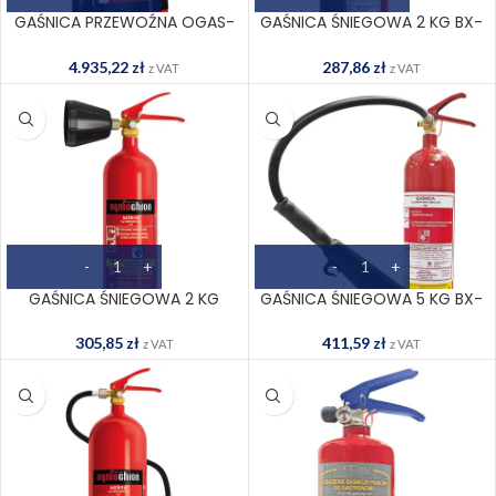
GAŚNICA PRZEWOŹNA OGAS-
GAŚNICA ŚNIEGOWA 2 KG BX-
20B-E C
GS-2XB C
4.935,22
zł
287,86
zł
z VAT
z VAT
GAŚNICA ŚNIEGOWA 2 KG
GAŚNICA ŚNIEGOWA 5 KG BX-
OGS-2XB C
GS-5XB-E C
305,85
zł
411,59
zł
z VAT
z VAT