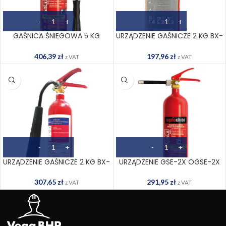
GAŚNICA ŚNIEGOWA 5 KG
URZĄDZENIE GAŚNICZE 2 KG BX-
OGS-5XB C
UGP-2XABF C
406,39
zł
197,96
zł
z VAT
z VAT
URZĄDZENIE GAŚNICZE 2 KG BX-
URZĄDZENIE GSE-2X OGSE-2X
UGS-2X C
291,95
zł
307,65
zł
z VAT
z VAT