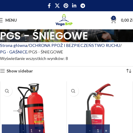
0
MENU
0,00
Z
PGS - ŚNIEGOWE
Strona główna
OCHRONA PPOŻ I BEZPIECZEŃSTWO RUCHU
PG - GAŚNICE
PGS - ŚNIEGOWE
Wyświetlanie wszystkich wyników: 8
Show sidebar