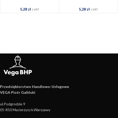
155CH
156CH
5,28
zł
5,28
zł
z VAT
z VAT
Przedsiębiorstwo Handlowo­-Usługowe
VEGA Piotr Galiński
ul.Podgrodzie 9
05-850 Macierzysz k.Warszawy