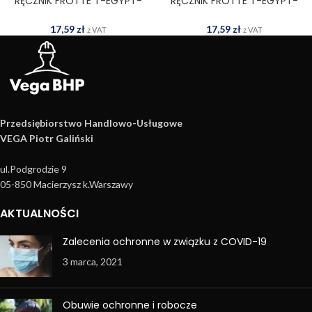
RĘCZNIK FROTTE T-EGYPT-
RĘCZNIK FROTTE T-EGYPT-
50X90 DN
50X90 JY
17,59
zł
17,59
zł
z VAT
z VAT
Przedsiębiorstwo Handlowo­-Usługowe
VEGA Piotr Galiński
ul.Podgrodzie 9
05-850 Macierzysz k.Warszawy
AKTUALNOŚCI
Zalecenia ochronne w związku z COVID-19
3 marca, 2021
Obuwie ochronne i robocze