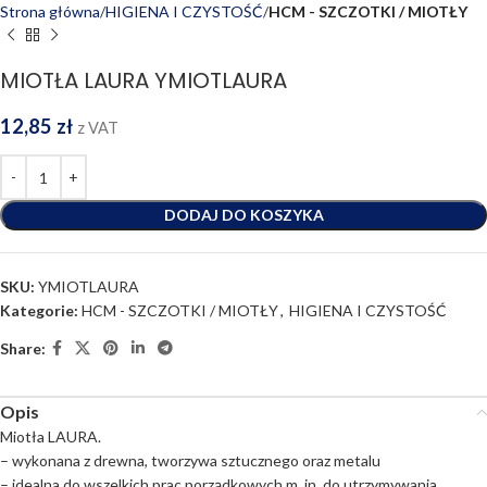
Strona główna
HIGIENA I CZYSTOŚĆ
HCM - SZCZOTKI / MIOTŁY
MIOTŁA LAURA YMIOTLAURA
12,85
zł
z VAT
DODAJ DO KOSZYKA
SKU:
YMIOTLAURA
Kategorie:
HCM - SZCZOTKI / MIOTŁY
,
HIGIENA I CZYSTOŚĆ
Share:
Opis
Miotła LAURA.
– wykonana z drewna, tworzywa sztucznego oraz metalu
– idealna do wszelkich prac porządkowych m. in. do utrzymywania