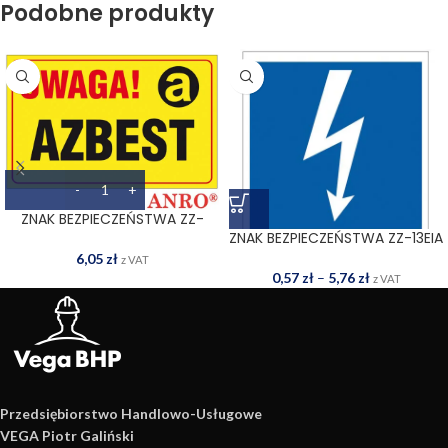
Podobne produkty
ZNAK BEZPIECZEŃSTWA ZZ-
133CH
ZNAK BEZPIECZEŃSTWA ZZ-13EIA
6,05
zł
z VAT
0,57
zł
–
5,76
zł
z VAT
Przedsiębiorstwo Handlowo­-Usługowe
VEGA Piotr Galiński