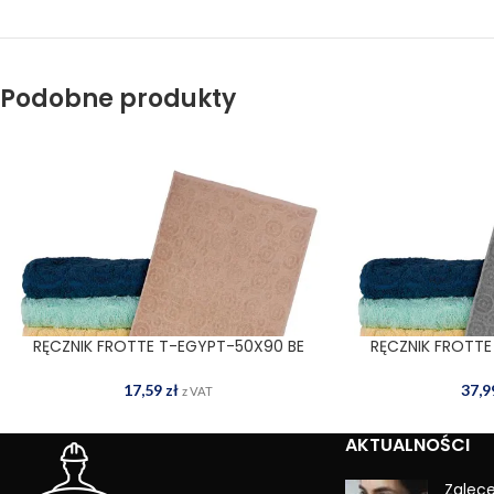
Podobne produkty
RĘCZNIK FROTTE T-EGYPT-50X90 BE
RĘCZNIK FROTTE
DODAJ DO KOSZYKA
DODAJ
17,59
zł
37,
z VAT
AKTUALNOŚCI
Zalec