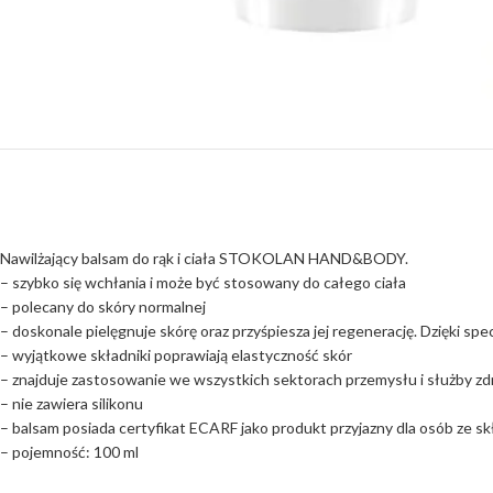
Nawilżający balsam do rąk i ciała STOKOLAN HAND&BODY.
– szybko się wchłania i może być stosowany do całego ciała
– polecany do skóry normalnej
– doskonale pielęgnuje skórę oraz przyśpiesza jej regenerację. Dzięki spe
– wyjątkowe składniki poprawiają elastyczność skór
– znajduje zastosowanie we wszystkich sektorach przemysłu i służby zdro
– nie zawiera silikonu
– balsam posiada certyfikat ECARF jako produkt przyjazny dla osób ze skł
– pojemność: 100 ml