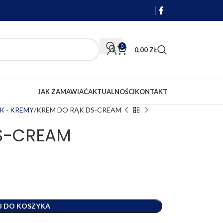
0
0,00
ZŁ
JAK ZAMAWIAĆ
AKTUALNOŚCI
KONTAKT
K - KREMY
KREM DO RĄK DS-CREAM
S-CREAM
J DO KOSZYKA