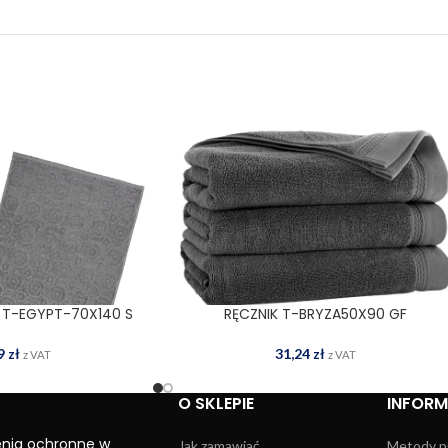
 T-EGYPT-70X140 S
RĘCZNIK T-BRYZA50X90 GF
 DO KOSZYKA
DODAJ DO KOSZYKA
99
zł
31,24
zł
z VAT
z VAT
O SKLEPIE
INFOR
enia ochronne w
Jak zamawiać
Metody p