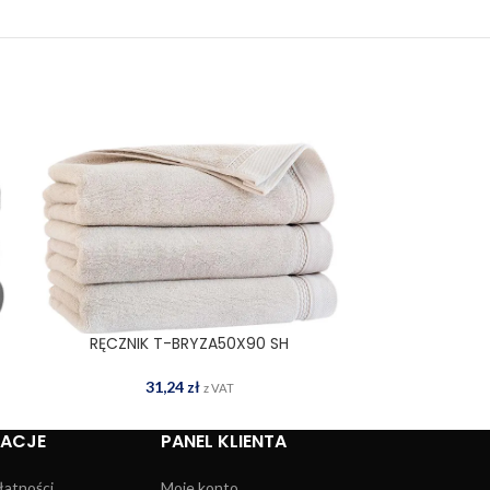
RĘCZNIK T-BRYZA50X90 SH
RĘCZNIK 
DODAJ DO KOSZYKA
DOD
31,24
zł
6
z VAT
MACJE
PANEL KLIENTA
łatności
Moje konto