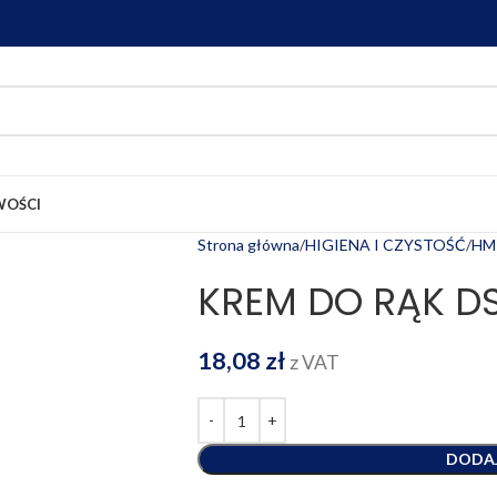
OŚCI
Strona główna
HIGIENA I CZYSTOŚĆ
HM
KREM DO RĄK D
18,08
zł
z VAT
DODA