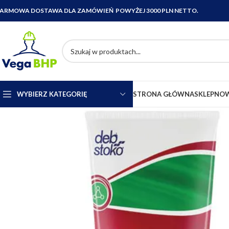
ARMOWA DOSTAWA DLA ZAMÓWIEŃ POWYŻEJ 3000 PLN NETTO.
WYBIERZ KATEGORIĘ
STRONA GŁÓWNA
SKLEP
NOW